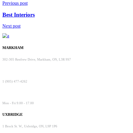
Previous post
Best Interiors
Next post
MARKHAM
302-305 Renfrew Drive, Markham, ON, L3R 9S7
1 (905) 477-4262
Mon - Fri 9.00 - 17.00
UXBRIDGE
1 Brock St. W., Uxbridge, ON, L9P 1P6