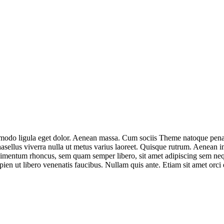
modo ligula eget dolor. Aenean massa. Cum sociis Theme natoque penati
hasellus viverra nulla ut metus varius laoreet. Quisque rutrum. Aenean im
dimentum rhoncus, sem quam semper libero, sit amet adipiscing sem neq
en ut libero venenatis faucibus. Nullam quis ante. Etiam sit amet orci e