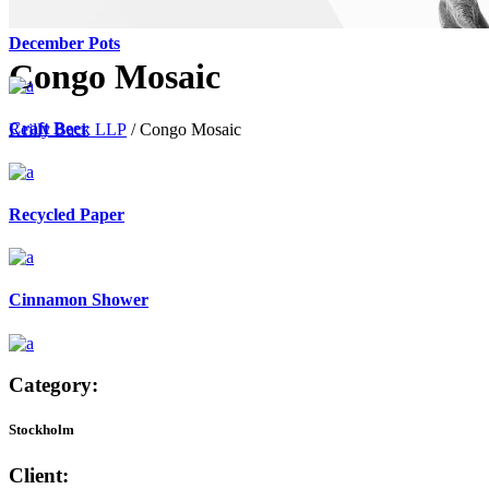
December Pots
Congo Mosaic
Craft Beer
Reilly Back LLP
/
Congo Mosaic
Recycled Paper
Cinnamon Shower
Category:
Stockholm
Client: