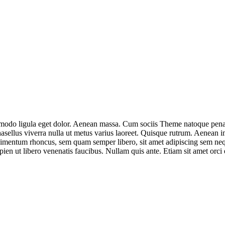
modo ligula eget dolor. Aenean massa. Cum sociis Theme natoque penati
hasellus viverra nulla ut metus varius laoreet. Quisque rutrum. Aenean im
dimentum rhoncus, sem quam semper libero, sit amet adipiscing sem neq
en ut libero venenatis faucibus. Nullam quis ante. Etiam sit amet orci e