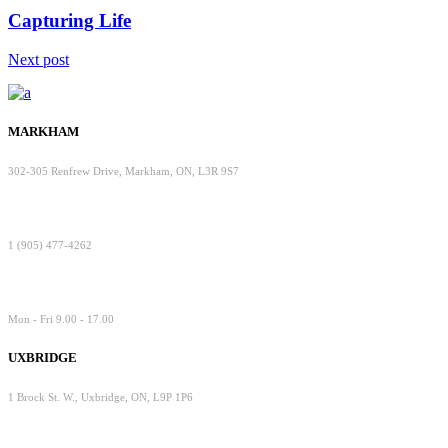
Capturing Life
Next post
MARKHAM
302-305 Renfrew Drive, Markham, ON, L3R 9S7
1 (905) 477-4262
Mon - Fri 9.00 - 17.00
UXBRIDGE
1 Brock St. W., Uxbridge, ON, L9P 1P6