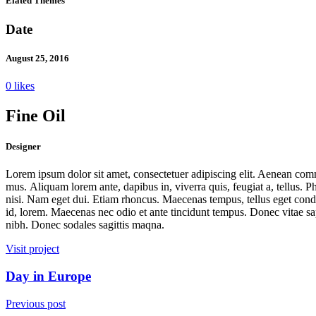
Elated Themes
Date
August 25, 2016
0 likes
Fine Oil
Designer
Lorem ipsum dolor sit amet, consectetuer adipiscing elit. Aenean com
mus. Aliquam lorem ante, dapibus in, viverra quis, feugiat a, tellus. P
nisi. Nam eget dui. Etiam rhoncus. Maecenas tempus, tellus eget con
id, lorem. Maecenas nec odio et ante tincidunt tempus. Donec vitae sapi
nibh. Donec sodales sagittis maqna.
Visit project
Day in Europe
Previous post